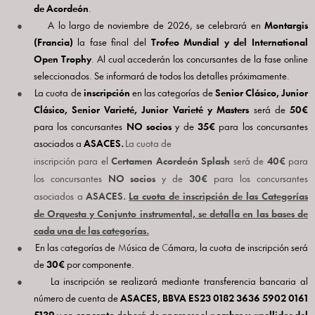
de Acordeón
.
●
A lo largo de noviembre de 2026, se celebrará en
Montargis
(Francia)
la fase final del
Trofeo Mundial y del International
Open Trophy
. Al cual accederán los concursantes de la fase online
seleccionados. Se informará de todos los detalles próximamente.
●
La cuota de
inscripción
en las categorías de
Senior Clásico, Junior
Clásico, Senior Varieté, Junior Varieté y Masters
será de
50
€
para los concursantes
NO socios
y de
35€
para los concursantes
asociados a
ASACES.
La cuota de
inscripción para el
Certamen Acordeón Splash
será de
40€
para
los concursantes
NO socios
y de
30€
para los concursantes
asociados a
ASACES.
La cuota de
inscripción de las Categorías
de Orquesta y Conjunto instrumental, se detalla en las bases de
cada una de las categorías.
●
En las
c
ategorías de
M
úsica de
C
ámara, la cuota de inscripción será
de
30€
por componente.
●
La inscripción se realizará mediante transferencia bancaria al
número de cuenta de
ASACES,
BBVA ES23 0182 3636 5902 0161