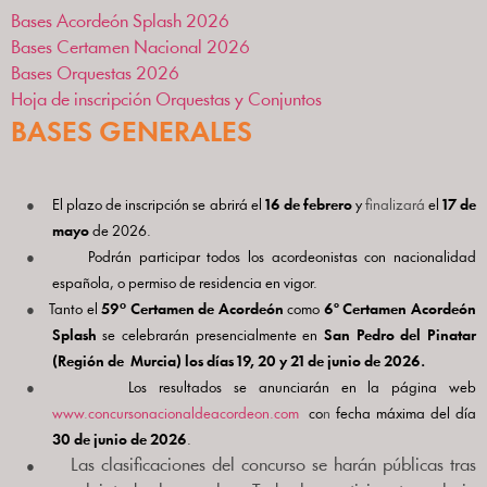
Bases Acordeón Splash 2026
Bases Certamen Nacional 2026
Bases Orquestas 2026
Hoja de inscripción Orquestas y Conjuntos
BASES GENERALES
●
El plazo de inscripción se abrirá el
16 de febrero
y
finalizará
el
17 de
mayo
de 2026.
●
Podrán participar todos los acordeonistas con nacionalidad
española, o permiso de residencia en vigor.
●
o
Tanto el
59
Certamen de Acordeón
como
6
º Certamen Acordeón
Splash
se celebrarán presencialmente en
San Pedro del Pinatar
(Región de
Murcia)
los días 19, 20 y 21 de junio de 2026.
●
Los resultados se anunciarán en la página web
www.concursonacionaldeacordeon.com
co
n
fecha máxima del día
30 de junio de 2026
.
●
Las clasificaciones del concurso se harán públicas tras