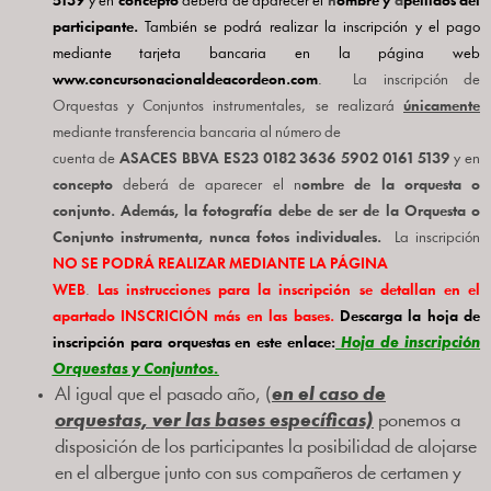
5139
y en
concepto
deberá de aparecer el
n
ombre y
a
pellidos del
participante.
También se podrá realizar la inscripción y el pago
mediante tarjeta bancaria en la página web
www.concursonacionaldeacordeon.com
.
La inscripción de
Orquestas y Conjuntos instrumentales, se realizará
únicamente
mediante transferencia bancaria al número de
cuenta de
ASACES
BBVA ES23 0182 3636 5902 0161 5139
y en
concepto
deberá de aparecer el n
ombre de la orquesta o
conjunto. Además, la fotografía debe de ser de la Orquesta o
Conjunto instrumenta, nunca fotos individuales.
La inscripción
NO SE PODRÁ REALIZAR MEDIANTE LA PÁGINA
WEB
.
Las instrucciones para la inscripción se detallan en el
apartado INSCRICIÓN más en las bases.
Descarga la hoja de
inscripción para orquestas en este enlace:
Hoja de inscripción
Orquestas y Conjuntos
.
Al igual que el pasado año, (
en el caso de
orquestas, ver las bases específicas)
ponemos a
disposición de los participantes la posibilidad de alojarse
en el albergue junto con sus compañeros de certamen y