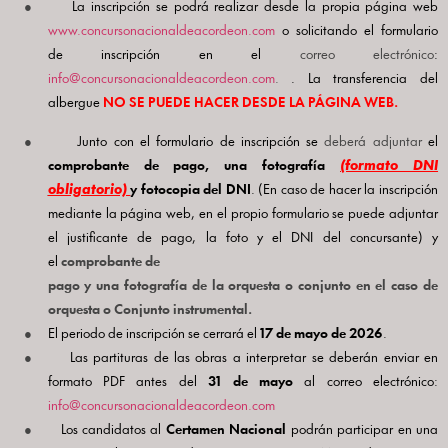
●
La inscripción se podrá realizar desde la propia página web
www.concursonacionaldeacordeon.com
o solicitando el formulario
de inscripción en el
correo electrónico
:
info@concursonacionaldeacordeon.com
.
. La transferencia del
albergue
NO SE PUEDE HACER DESDE LA PÁGINA WEB.
●
Junto con el formulario de inscripción se
deberá adjuntar
el
comprobante de pago, una fotografía
(formato DNI
obligatorio)
y fotocopia del DNI
. (En caso de hacer la inscripción
mediante la página web, en el propio formulario se puede adjuntar
el justificante de pago, la foto y el DNI del concursante) y
el
comprobante de
pago y una fotografía de la orquesta o conjunto en el caso de
orquesta o Conjunto instrumental.
●
El periodo de inscripción se cerrará el
17 de mayo de 2026
.
●
Las partituras de las obras a interpretar se deberán enviar en
formato PDF antes del
31 de mayo
al correo electrónico:
info@concursonacionaldeacordeon.com
●
Los candidatos al
Certamen Nacional
podrán participar en una